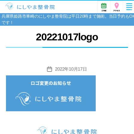
兵庫県姫路市車崎のにしやま整骨院は平日20時まで施術。当日予約もO
です！
20221017logo
2022年10月17日
投
稿
日